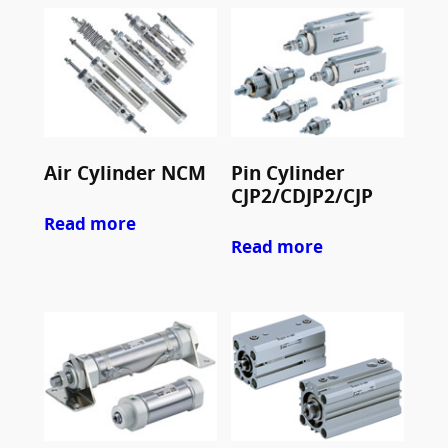
Air Cylinder NCM
Pin Cylinder
CJP2/CDJP2/CJP
Read more
Read more