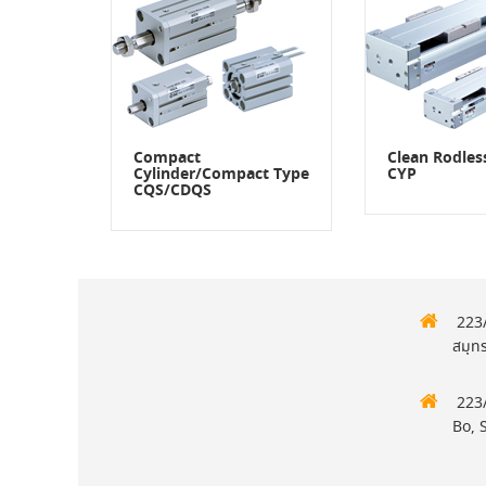
Compact
Clean Rodles
Cylinder/Compact Type
CYP
CQS/CDQS
223/
สมุท
223/
Bo, 