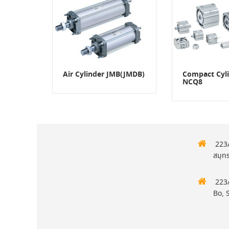
Air Cylinder JMB(JMDB)
Compact Cyl
NCQ8
223/
สมุท
223/
Bo, 