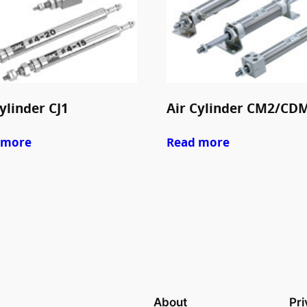
ylinder CJ1
Air Cylinder CM2/CD
 more
Read more
About
Pr