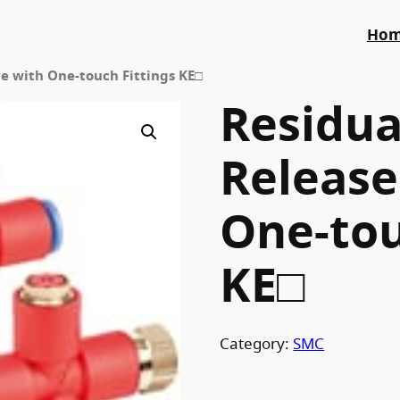
Ho
ve with One-touch Fittings KE□
Residua
Release
One-tou
KE□
Category:
SMC