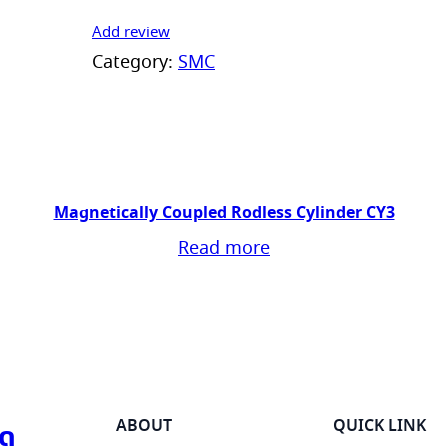
Add review
Category:
SMC
Magnetically Coupled Rodless Cylinder CY3
Read more
ABOUT
QUICK LINK
ัด