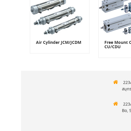
Air Cylinder JCM/JCDM
Free Mount C
CU/CDU
223/
สมุท
223/
Bo, 