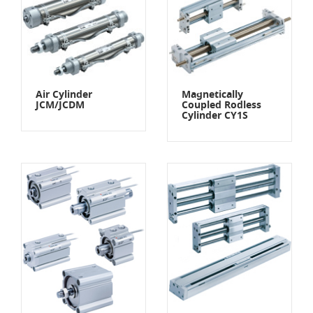
Air Cylinder
Magnetically
JCM/JCDM
Coupled Rodless
Cylinder CY1S