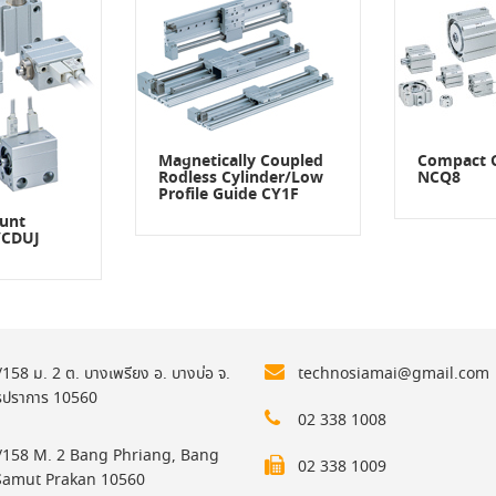
Magnetically Coupled
Compact C
Rodless Cylinder/Low
NCQ8
Profile Guide CY1F
ount
/CDUJ
158 ม. 2 ต. บางเพรียง อ. บางบ่อ จ.
technosiamai@gmail.com
รปราการ 10560
02 338 1008
158 M. 2 Bang Phriang, Bang
02 338 1009
Samut Prakan 10560