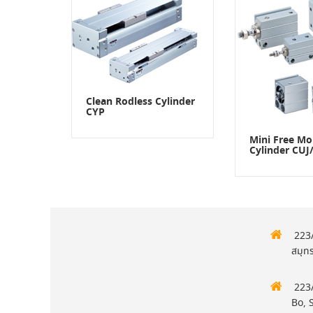
Clean Rodless Cylinder
CYP
Mini Free M
Cylinder CUJ
223/
สมุท
223/
Bo, 