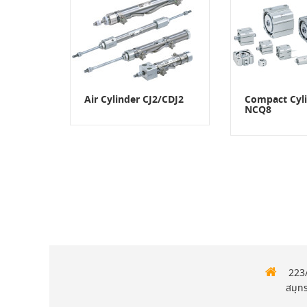
Air Cylinder CJ2/CDJ2
Compact Cyl
NCQ8
223/
สมุท