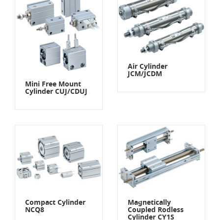
Air Cylinder
JCM/JCDM
Mini Free Mount
Cylinder CUJ/CDUJ
Compact Cylinder
Magnetically
NCQ8
Coupled Rodless
Cylinder CY1S